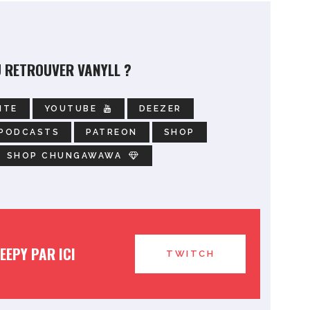
 RETROUVER VANYLL ?
ITE
YOUTUBE
DEEZER
 PODCASTS
PATREON
SHOP
SHOP CHUNGAWAWA
REEPY PAR ICI
TWITCH