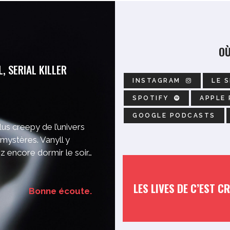
OÙ
, SERIAL KILLER
INSTAGRAM
LE S
SPOTIFY
APPLE
GOOGLE PODCASTS
lus creepy de l’univers
 mystères. Vanyll y
z encore dormir le soir…
LES LIVES DE C’EST C
Bonne écoute.