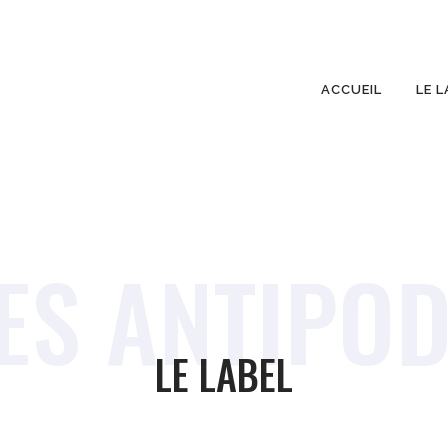
ACCUEIL
LE L
ES ANTIPO
LE LABEL